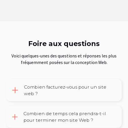
Foire aux questions
Voici quelques-unes des questions et réponses les plus
fréquemment posées sur la conception Web.
Combien facturez-vous pour un site
web ?
Il n'y a pas une seule réponse à cette question. Une conception de
site Web varie en fonction des besoins de chaque projet. Chaque
Combien de temps cela prendra-t-il
site Web est unique et nécessite des composants différents. Je
pour terminer mon site Web ?
conçois et développe des sites Web personnalisés spécifiquement
pour votre entreprise. Je vous poserai beaucoup de questions,